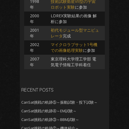
1998
技術試験衛星VII型の宇宙
年
ロボット実験
に参加
2000
LDREX実験結果の画像 解
年
析に参加
2001
初代モジュール型マニピュ
年
レータ
完成
2002
マイクロラブサット1号機
年
での画像処理実験
に参加
2007
東京理科大学理工学部 電
年
気電子情報工学科着任
RECENT POSTS
CanSat挑戦の軌跡⑤～振動試験・投下試験～
CanSat挑戦の軌跡④～EM試験～
CanSat挑戦の軌跡③～BBM試験～
CanSat挑戦の軌跡②～機体紹介～