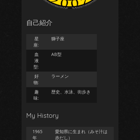
自己紹介
星
獅子座
座:
血
AB型
液
型:
好
ラーメン
物:
趣
歴史、水泳、街歩き
味:
My History
1965
愛知県に生まれ（みそ汁は
年
赤だし）