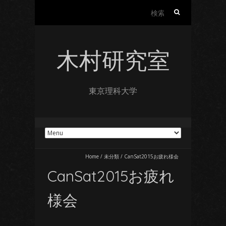
検
索
:
木村研究室
東京理科大学
Home
/
未分類
/
CanSat2015お疲れ様会
CanSat2015お疲れ
様会