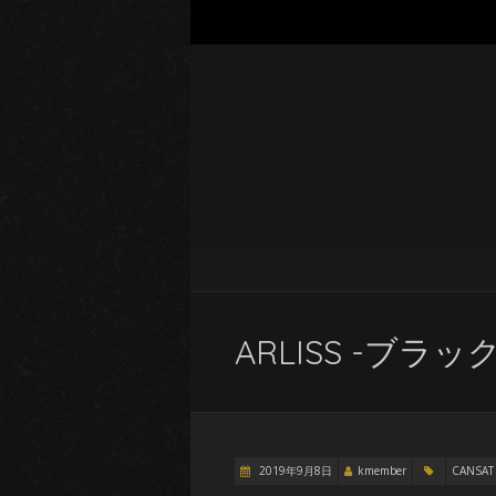
ARLISS -ブ
2019年9月8日
kmember
CANSAT