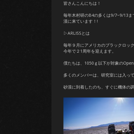
皆さんこんにちは！
毎年木村研のB4の多くは9/7~9/1
漠に来ています！!
▷ARLISSとは
毎年９月にアメリカのブラックロック
今年で２1周年を迎えます。
僕たちは、1050ｇ以下が対象のOp
多くのメンバーは、研究室には入って
砂漠に到着したのち、すぐに機体の