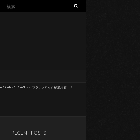
検
索
:
e
/
CANSAT
/
ARLISS -ブラックロック砂漠到着！！-
RECENT POSTS